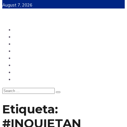
August 7, 2026
Ecuador
Mundo
Opinión
Tecnología
Deportes
Sociedad
Salud
China
Etiqueta:
#INQUIETAN