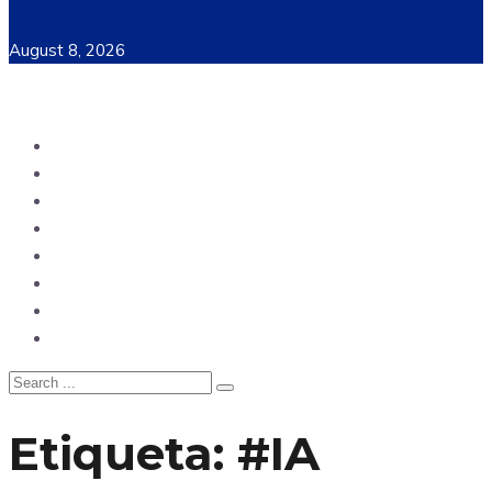
August 8, 2026
Ecuador
Mundo
Opinión
Tecnología
Deportes
Sociedad
Salud
China
Etiqueta:
#IA