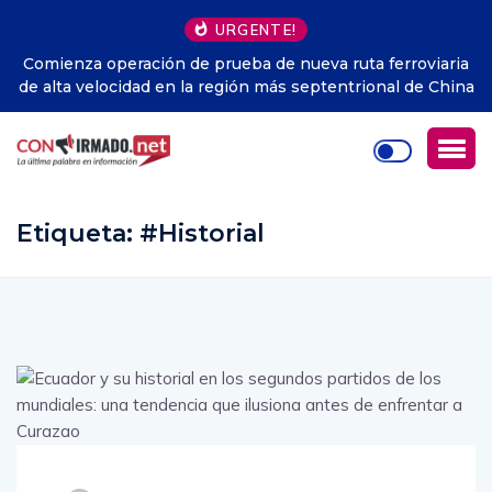
URGENTE!
ta ferroviaria
Perú.- Humala critica la disparidad de la Justic
rional de China
apunta que Fujimori sí recibió fondos ilícit
campaña
Etiqueta:
#Historial