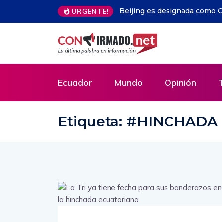
rquitectura 2029 por Unesco y UIA
Libros gratis en Guayaquil: l
URGENTE!
ejemplares y llega a todo E
Ecuador
Mundo
Opinión
Etiqueta:
#HINCHADA