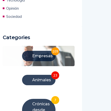
Tecnología
Opinión
Sociedad
Categories
109
Empresas
23
Animales
7
Crónicas
desde