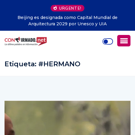
URGENTE!
e
Libros gratis en Guayaquil: la iniciativa que ya ha
entregado cerca de 1.500 ejemplares y llega a todo
Ecuador
Etiqueta:
#HERMANO