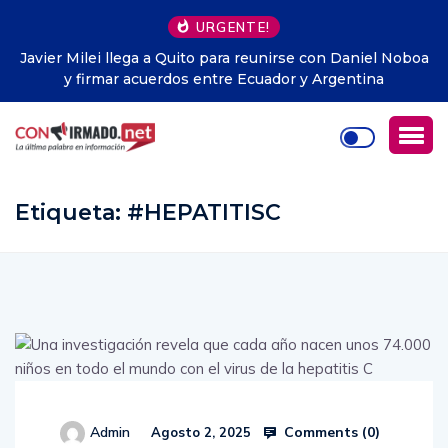
URGENTE!
aniel Noboa
Empresa china de IA, iFlytek, presenta su genera
tina
humanos digitales
Etiqueta:
#HEPATITISC
Comments (
0
)
Admin
Agosto 2, 2025