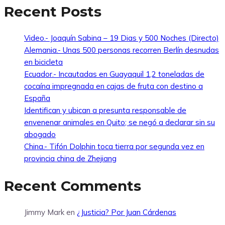
Recent Posts
Video.- Joaquín Sabina – 19 Dias y 500 Noches (Directo)
Alemania.- Unas 500 personas recorren Berlín desnudas
en bicicleta
Ecuador.- Incautadas en Guayaquil 1,2 toneladas de
cocaína impregnada en cajas de fruta con destino a
España
Identifican y ubican a presunta responsable de
envenenar animales en Quito; se negó a declarar sin su
abogado
China.- Tifón Dolphin toca tierra por segunda vez en
provincia china de Zhejiang
Recent Comments
Jimmy Mark
en
¿Justicia? Por Juan Cárdenas