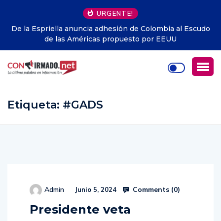
URGENTE!
hesión de Colombia al Escudo
Jorge Drexler y “El pianista de
propuesto por EEUU
canción contra el olvido que vu
Etiqueta:
#GADS
Comments (
0
)
Admin
Junio 5, 2024
Presidente veta