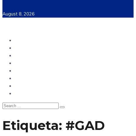
August 8, 2026
Ecuador
Mundo
Opinión
Tecnología
Deportes
Sociedad
Salud
China
Etiqueta:
#GAD