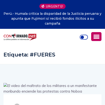
URGENTE!
ticia peruana y
México.- El ciclista mexicano Isaac del Toro ex
citos a su
contrato con UAE Team Emirates-XRG hasta
Etiqueta:
#FUERES