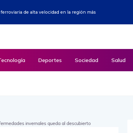
icia peruana y apunta que Fujimori sí recibió fondos
Tecnología
Deportes
Sociedad
Salud