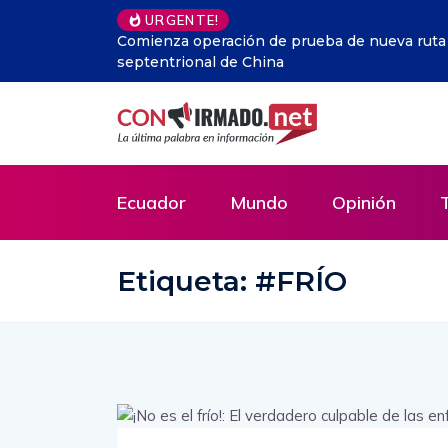
URGENTE!
ón más
Perú.- Humala critica la disparidad de la Just
ilícitos a su campaña
Ecuador
Mundo
Opinión
Etiqueta:
#FRÍO