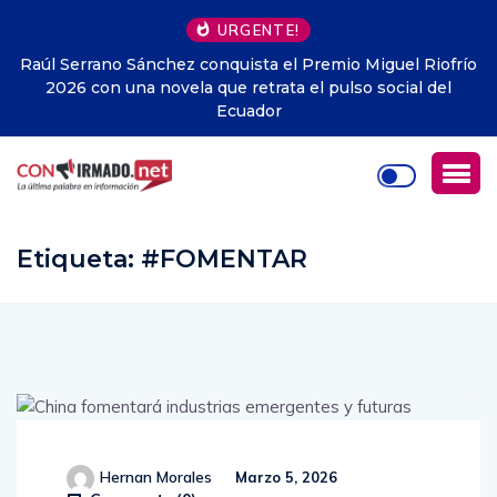
URGENTE!
iofrío
De la Espriella anuncia adhesión de Colombia al Escu
del
de las Américas propuesto por EEUU
Etiqueta:
#FOMENTAR
Hernan Morales
Marzo 5, 2026