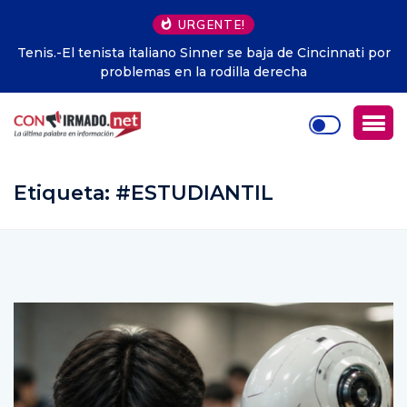
URGENTE!
 por
Economía/.- Deutsche Bank, designado como banco de
compensación de yuanes para Europa
Etiqueta:
#ESTUDIANTIL