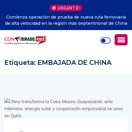
URGENTE!
ferroviaria
Perú.- Humala critica la disparidad de la Justicia 
nal de China
apunta que Fujimori sí recibió fondos ilícitos 
campaña
Etiqueta:
EMBAJADA DE CHINA