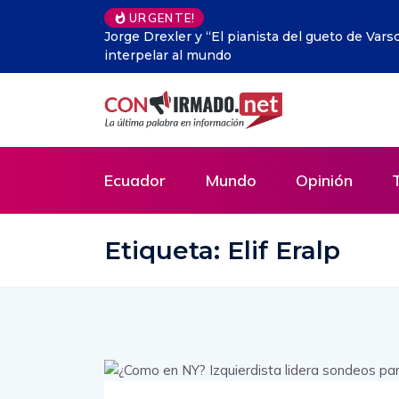
URGENTE!
olvido que vuelve a
La ‘Internet muerta’: el inquietan
Ecuador
Mundo
Opinión
Etiqueta:
Elif Eralp