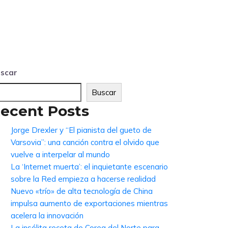
scar
Buscar
ecent Posts
Jorge Drexler y “El pianista del gueto de
Varsovia”: una canción contra el olvido que
vuelve a interpelar al mundo
La ‘Internet muerta’: el inquietante escenario
sobre la Red empieza a hacerse realidad
Nuevo «trío» de alta tecnología de China
impulsa aumento de exportaciones mientras
acelera la innovación
La insólita receta de Corea del Norte para