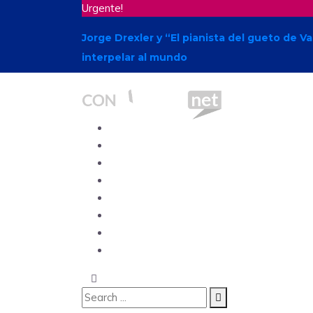
Urgente!
Jorge Drexler y “El pianista del gueto de V
interpelar al mundo
Ecuador
Mundo
Opinión
Tecnología
Deportes
Sociedad
Salud
China