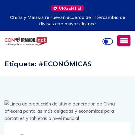
URGENTE!
rcambio de
Fútbol.- La Federación Surcoreana de Fútbol pa
servicios de entretenimiento sexual a árbit
extranjeros
Etiqueta:
#ECONÓMICAS