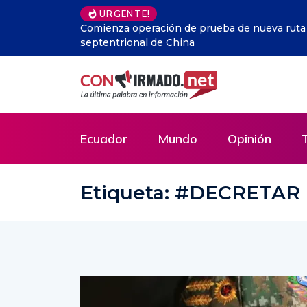
URGENTE!
Perú.- Humala critica la disparidad de la Just
ilícitos a su campaña
Ecuador
Mundo
Opinión
Etiqueta:
#DECRETAR