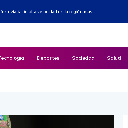
icia peruana y apunta que Fujimori sí recibió fondos
Tecnología
Deportes
Sociedad
Salud