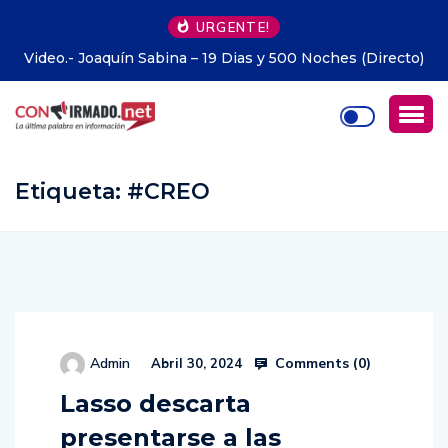
URGENTE!
s (Directo)
Alemania.- Unas 500 personas recorren Berlín d
en bicicleta
Etiqueta:
#CREO
Comments (
0
)
Admin
Abril 30, 2024
Lasso descarta
presentarse a las