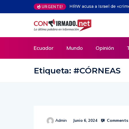
por ataque a dos periodistas en el Líbano
Embajada china dona 
URGENTE!
Ecuador
Mundo
Opinión
Etiqueta:
#CÓRNEAS
Comments 
Admin
Junio 6, 2024