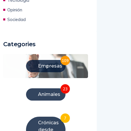
Tecnología
Opinión
Sociedad
Categories
109
Empresas
23
Animales
7
Crónicas
desde