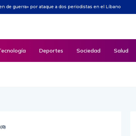
juguetes a niños del principal hospital pediátrico de Uruguay
Tecnología
Deportes
Sociedad
Salud
(
0
)