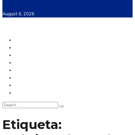
August 6, 2026
Ecuador
Mundo
Opinión
Tecnología
Deportes
Sociedad
Salud
China
Etiqueta: