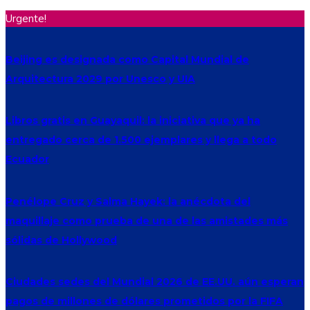
Urgente!
Beijing es designada como Capital Mundial de
Arquitectura 2029 por Unesco y UIA
Libros gratis en Guayaquil: la iniciativa que ya ha
entregado cerca de 1.500 ejemplares y llega a todo
Ecuador
Penélope Cruz y Salma Hayek: la anécdota del
maquillaje como prueba de una de las amistades más
sólidas de Hollywood
Ciudades sedes del Mundial 2026 de EE.UU. aún esperan
pagos de millones de dólares prometidos por la FIFA