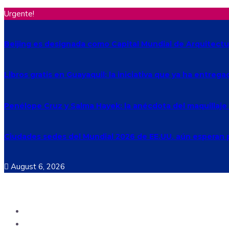
Urgente!
Beijing es designada como Capital Mundial de Arquitectu
Libros gratis en Guayaquil: la iniciativa que ya ha entreg
Penélope Cruz y Salma Hayek: la anécdota del maquillaj
Ciudades sedes del Mundial 2026 de EE.UU. aún esperan p
August 6, 2026
Ecuador
Mundo