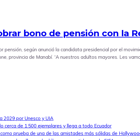
obrar bono de pensión con la 
r pensión, según anunció la candidata presidencial por el movim
e, provincia de Manabí. “A nuestros adultos mayores. Les vamo
ra 2029 por Unesco y UIA
ado cerca de 1.500 ejemplares y llega a todo Ecuador
e como prueba de una de las amistades más sólidas de Hollywoo