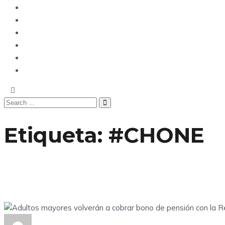
Opinión
Tecnología
Deportes
Sociedad
Salud
China
Etiqueta:
#CHONE