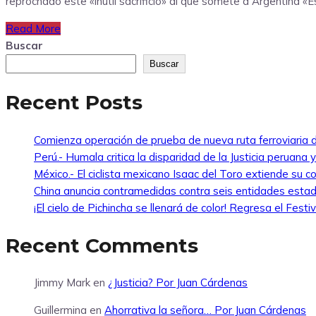
reprochado este «inútil sacrificio» al que somete a Argentina «E
Read More
Buscar
Buscar
Recent Posts
Comienza operación de prueba de nueva ruta ferroviaria d
Perú.- Humala critica la disparidad de la Justicia peruana 
México.- El ciclista mexicano Isaac del Toro extiende s
China anuncia contramedidas contra seis entidades esta
¡El cielo de Pichincha se llenará de color! Regresa el Fes
Recent Comments
Jimmy Mark
en
¿Justicia? Por Juan Cárdenas
Guillermina
en
Ahorrativa la señora… Por Juan Cárdenas