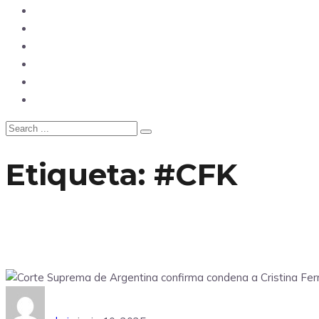
Opinión
Tecnología
Deportes
Sociedad
Salud
China
Etiqueta:
#CFK