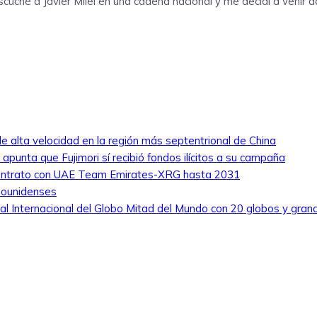
scuché a Javier Milei en una cadena nacional y me decidí a venir a
e alta velocidad en la región más septentrional de China
y apunta que Fujimori sí recibió fondos ilícitos a su campaña
u contrato con UAE Team Emirates-XRG hasta 2031
dounidenses
tival Internacional del Globo Mitad del Mundo con 20 globos y gran