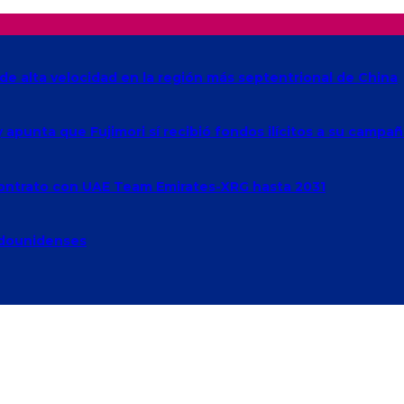
de alta velocidad en la región más septentrional de China
 y apunta que Fujimori sí recibió fondos ilícitos a su campa
 contrato con UAE Team Emirates-XRG hasta 2031
adounidenses