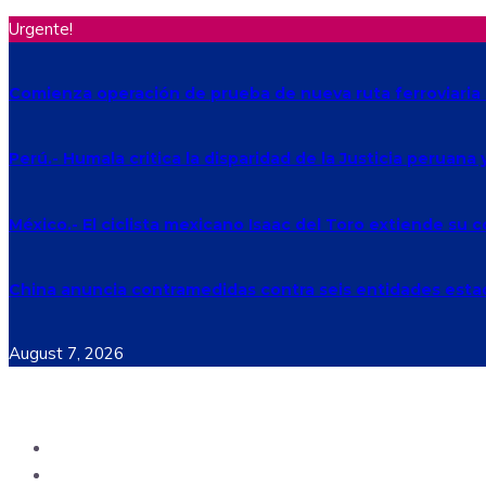
Urgente!
Comienza operación de prueba de nueva ruta ferroviaria 
Perú.- Humala critica la disparidad de la Justicia peruana
México.- El ciclista mexicano Isaac del Toro extiende su
China anuncia contramedidas contra seis entidades est
August 7, 2026
Ecuador
Mundo