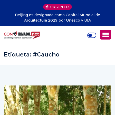
URGENTE!
Libros gratis en Guayaquil: la iniciativa que ya ha
entregado cerca de 1.500 ejemplares y llega a todo
Ecuador
Etiqueta:
#Caucho