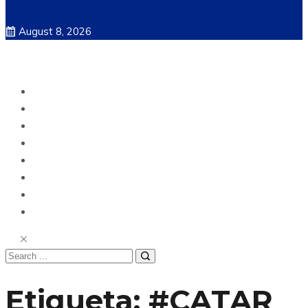
August 8, 2026
Ecuador
Mundo
Opinión
Tecnología
Deportes
Sociedad
Salud
China
Etiqueta:
#CATAR