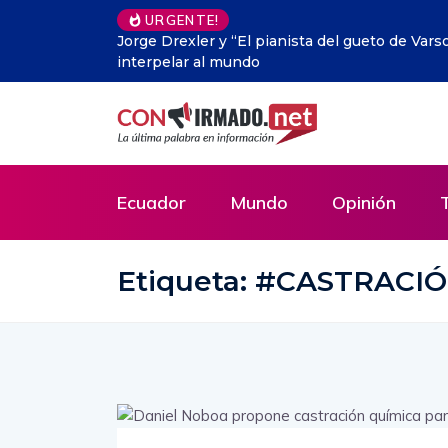
URGENTE!
 el olvido que vuelve a
La ‘Internet muerta’: el inqui
Ecuador
Mundo
Opinión
Etiqueta:
#CASTRACI