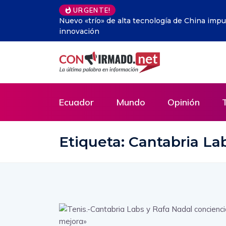
URGENTE!
 acelera la
La insólita receta de Corea del Norte para sobr
Ecuador
Mundo
Opinión
Etiqueta:
Cantabria La