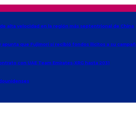
de alta velocidad en la región más septentrional de China
 y apunta que Fujimori sí recibió fondos ilícitos a su campa
 contrato con UAE Team Emirates-XRG hasta 2031
adounidenses