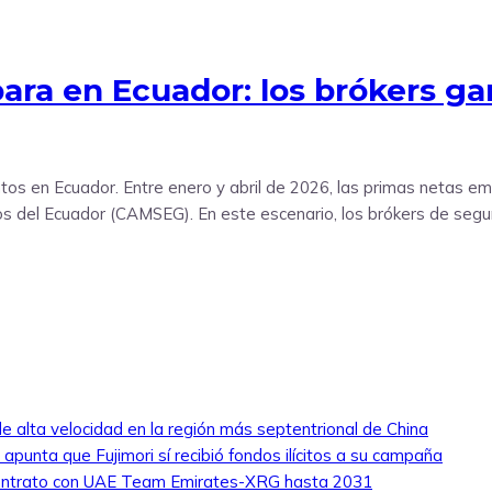
para en Ecuador: los brókers 
s en Ecuador. Entre enero y abril de 2026, las primas netas emi
s del Ecuador (CAMSEG). En este escenario, los brókers de segu
e alta velocidad en la región más septentrional de China
y apunta que Fujimori sí recibió fondos ilícitos a su campaña
u contrato con UAE Team Emirates-XRG hasta 2031