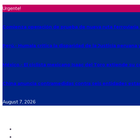
Urgente!
Comienza operación de prueba de nueva ruta ferroviaria 
Perú.- Humala critica la disparidad de la Justicia peruana
México.- El ciclista mexicano Isaac del Toro extiende su
China anuncia contramedidas contra seis entidades est
August 7, 2026
Ecuador
Mundo