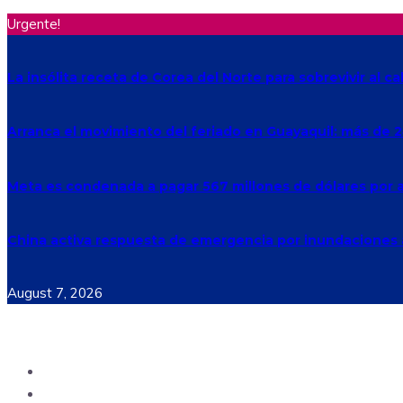
Urgente!
La insólita receta de Corea del Norte para sobrevivir al ca
Arranca el movimiento del feriado en Guayaquil: más de 2
Meta es condenada a pagar 567 millones de dólares por a
China activa respuesta de emergencia por inundaciones 
August 7, 2026
Ecuador
Mundo