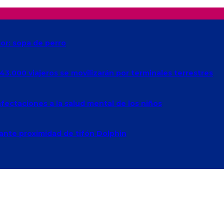
lor: sopa de perro
43.000 viajeros se movilizarán por terminales terrestres
fectaciones a la salud mental de los niños
ante proximidad de tifón Dolphin