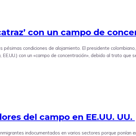
lcatraz’ con un campo de conce
sus pésimas condiciones de alojamiento. El presidente colombian
a, EE.UU.) con un «campo de concentración», debido al trato que se
adores del campo en EE.UU. UU.
inmigrantes indocumentados en varios sectores porque ponían en