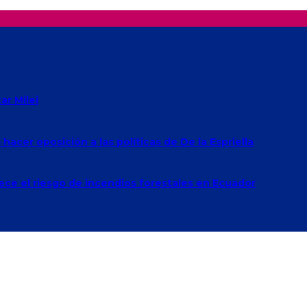
r Milei
acer oposición a las políticas de De la Espriella
rece el riesgo de incendios forestales en Ecuador