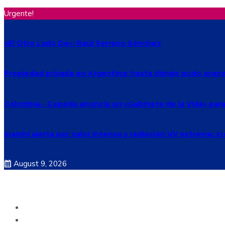
Urgente!
«El Otro Lado De»: Raúl Serrano Sánchez
Propiedad privada en Argentina: hasta dónde pudo avanza
Colombia.- Cepeda anuncia un «Gabinete de la Vida» para h
Inamhi alerta por calor intenso y radiación UV extrema: c
August 9, 2026
Ecuador
Mundo