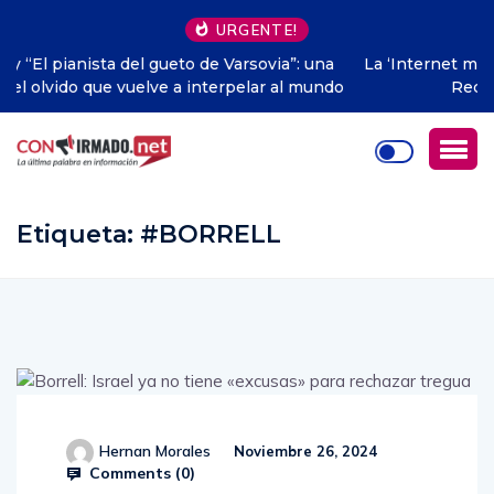
URGENTE!
a
La ‘Internet muerta’: el inquietante escenario sobre la
do
Red empieza a hacerse realidad
Etiqueta:
#BORRELL
Hernan Morales
Noviembre 26, 2024
Comments (
0
)