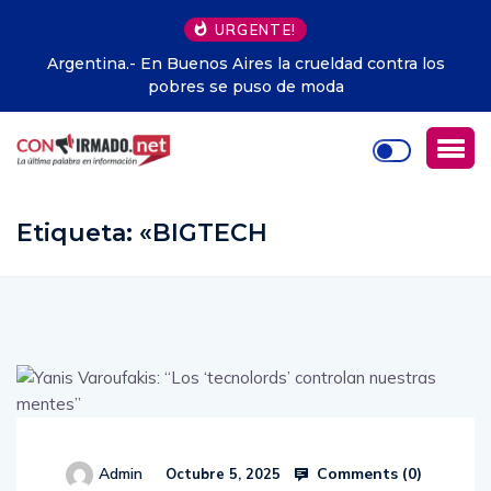
URGENTE!
ontra los
Boca hizo oficial la llegada de Enner Valencia: 
arriba a Argentina?
Etiqueta:
«BIGTECH
Comments (
0
)
Admin
Octubre 5, 2025