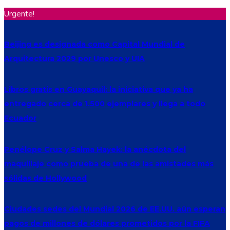
Urgente!
Beijing es designada como Capital Mundial de
Arquitectura 2029 por Unesco y UIA
Libros gratis en Guayaquil: la iniciativa que ya ha
entregado cerca de 1.500 ejemplares y llega a todo
Ecuador
Penélope Cruz y Salma Hayek: la anécdota del
maquillaje como prueba de una de las amistades más
sólidas de Hollywood
Ciudades sedes del Mundial 2026 de EE.UU. aún esperan
pagos de millones de dólares prometidos por la FIFA