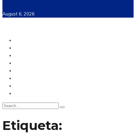
August 6, 2026
Ecuador
Mundo
Opinión
Tecnología
Deportes
Sociedad
Salud
China
Etiqueta: