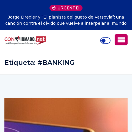
URGENTE!
una
La ‘Internet muerta’: el inquietante escenario sobre la
undo
Red empieza a hacerse realidad
Etiqueta:
#BANKING