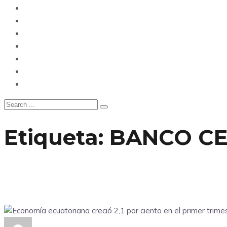
Mundo
Opinión
Tecnología
Deportes
Sociedad
Salud
China
Etiqueta:
BANCO C