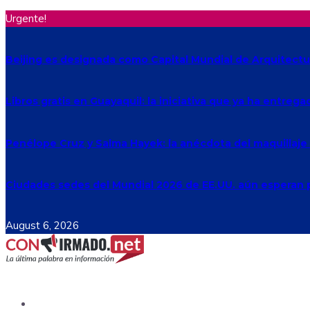
Urgente!
Beijing es designada como Capital Mundial de Arquitectu
Libros gratis en Guayaquil: la iniciativa que ya ha entreg
Penélope Cruz y Salma Hayek: la anécdota del maquillaj
Ciudades sedes del Mundial 2026 de EE.UU. aún esperan p
August 6, 2026
Ecuador