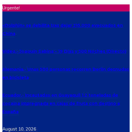
Urgente!
«Dolphin» se debilita tras dejar 215.000 evacuados en
China
Video.- Joaquín Sabina – 19 Dias y 500 Noches (Directo)
Alemania.- Unas 500 personas recorren Berlín desnudas
en bicicleta
Ecuador.- Incautadas en Guayaquil 1,2 toneladas de
cocaína impregnada en cajas de fruta con destino a
España
August 10, 2026