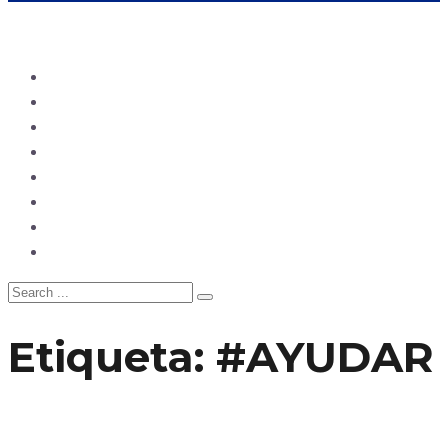
Ecuador
Mundo
Opinión
Tecnología
Deportes
Sociedad
Salud
China
Etiqueta:
#AYUDAR