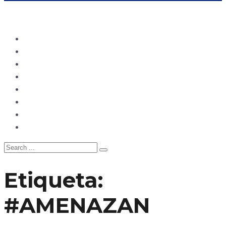
Ecuador
Mundo
Opinión
Tecnología
Deportes
Sociedad
Salud
China
Etiqueta:
#AMENAZAN