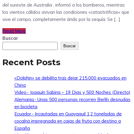
del sureste de Australia , informó a los bomberos, mientras
los vientos cálidos avivan las condiciones «catastróficas» que
vive el campo, completamente árido por la sequía. Se […]
Read More
Buscar
Buscar
Recent Posts
«Dolphin» se debilita tras dejar 215.000 evacuados en
China
Video.- Joaquín Sabina – 19 Dias y 500 Noches (Directo)
Alemania.- Unas 500 personas recorren Berlín desnudas
en bicicleta
Ecuador.- Incautadas en Guayaquil 1,2 toneladas de
cocaína impregnada en cajas de fruta con destino a
España