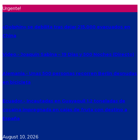
Urgente!
«Dolphin» se debilita tras dejar 215.000 evacuados en
China
Video.- Joaquín Sabina – 19 Dias y 500 Noches (Directo)
Alemania.- Unas 500 personas recorren Berlín desnudas
en bicicleta
Ecuador.- Incautadas en Guayaquil 1,2 toneladas de
cocaína impregnada en cajas de fruta con destino a
España
August 10, 2026