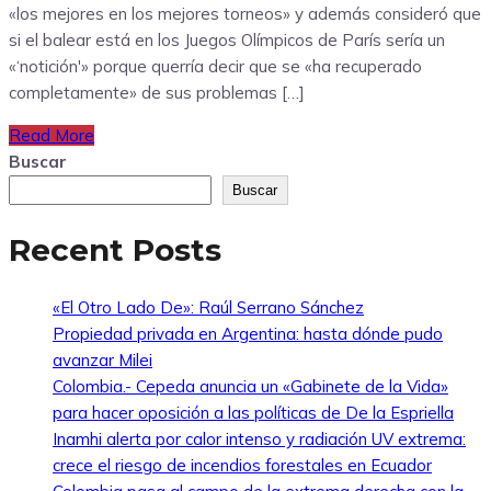
«los mejores en los mejores torneos» y además consideró que
si el balear está en los Juegos Olímpicos de París sería un
«‘notición'» porque querría decir que se «ha recuperado
completamente» de sus problemas […]
Read More
Buscar
Buscar
Recent Posts
«El Otro Lado De»: Raúl Serrano Sánchez
Propiedad privada en Argentina: hasta dónde pudo
avanzar Milei
Colombia.- Cepeda anuncia un «Gabinete de la Vida»
para hacer oposición a las políticas de De la Espriella
Inamhi alerta por calor intenso y radiación UV extrema:
crece el riesgo de incendios forestales en Ecuador