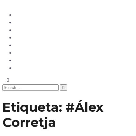
Ecuador
Mundo
Opinión
Tecnología
Deportes
Sociedad
Salud
China
Etiqueta:
#Álex
Corretja