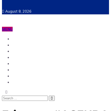
August 8, 2026
MENU
Ecuador
Mundo
Opinión
Tecnología
Deportes
Sociedad
Salud
China