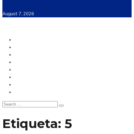
August 7, 2026
Ecuador
Mundo
Opinión
Tecnología
Deportes
Sociedad
Salud
China
Etiqueta:
5