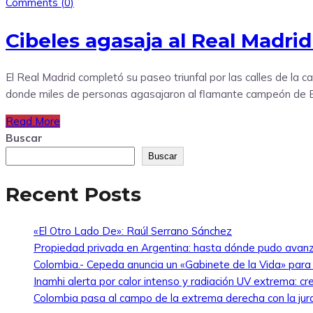
Comments (
0
)
Cibeles agasaja al Real Madrid
El Real Madrid completó su paseo triunfal por las calles de la c
donde miles de personas agasajaron al flamante campeón de Eur
Read More
Buscar
Buscar
Recent Posts
«El Otro Lado De»: Raúl Serrano Sánchez
Propiedad privada en Argentina: hasta dónde pudo avanz
Colombia.- Cepeda anuncia un «Gabinete de la Vida» para ha
Inamhi alerta por calor intenso y radiación UV extrema: cr
Colombia pasa al campo de la extrema derecha con la jur