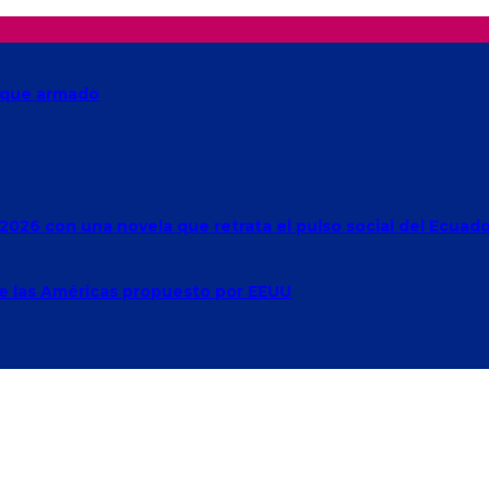
taque armado
2026 con una novela que retrata el pulso social del Ecuad
de las Américas propuesto por EEUU