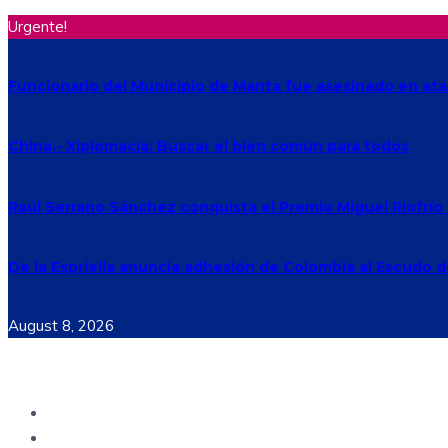
Urgente!
Funcionario del Municipio de Manta fue asesinado en a
China.- Xiplomacia: Buscar el bien común para todos
Raúl Serrano Sánchez conquista el Premio Miguel Riofrío 
De la Espriella anuncia adhesión de Colombia al Escudo 
August 8, 2026
Ecuador
Mundo