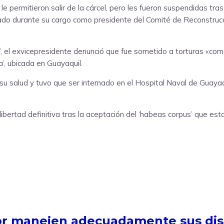
e permitieron salir de la cárcel, pero les fueron suspendidas tr
ado durante su cargo como presidente del Comité de Reconstrucci
s’, el exvicepresidente denunció que fue sometido a torturas «co
’, ubicada en Guayaquil.
su salud y tuvo que ser internado en el Hospital Naval de Guayaqu
ibertad definitiva tras la aceptación del ‘habeas corpus’ que est
or manejen adecuadamente sus di