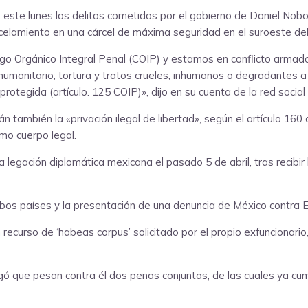
este lunes los delitos cometidos por el gobierno de Daniel Nobo
rcelamiento en una cárcel de máxima seguridad en el suroeste del
digo Orgánico Integral Penal (COIP) y estamos en conflicto arma
l humanitario; tortura y tratos crueles, inhumanos o degradantes 
protegida (artículo. 125 COIP)», dijo en su cuenta de la red socia
también la «privación ilegal de libertad», según el artículo 160 d
mo cuerpo legal.
a legación diplomática mexicana el pasado 5 de abril, tras recibir
mbos países y la presentación de una denuncia de México contra Ec
 recurso de ‘habeas corpus’ solicitado por el propio exfuncionario
gó que pesan contra él dos penas conjuntas, de las cuales ya cump