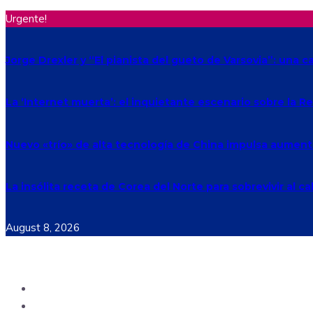
Urgente!
Jorge Drexler y “El pianista del gueto de Varsovia”: una c
La ‘Internet muerta’: el inquietante escenario sobre la 
Nuevo «trío» de alta tecnología de China impulsa aument
La insólita receta de Corea del Norte para sobrevivir al ca
August 8, 2026
Ecuador
Mundo