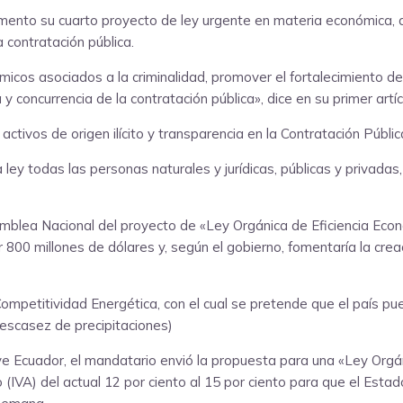
mento su cuarto proyecto de ley urgente en materia económica, que 
a contratación pública.
ómicos asociados a la criminalidad, promover el fortalecimiento d
 concurrencia de la contratación pública», dice en su primer artículo
tivos de origen ilícito y transparencia en la Contratación Pública
ley todas las personas naturales y jurídicas, públicas y privadas
mblea Nacional del proyecto de «Ley Orgánica de Eficiencia Eco
 800 millones de dólares y, según el gobierno, fomentaría la cre
mpetitividad Energética, con el cual se pretende que el país pued
 escasez de precipitaciones)
e Ecuador, el mandatario envió la propuesta para una «Ley Orgánic
IVA) del actual 12 por ciento al 15 por ciento para que el Estado