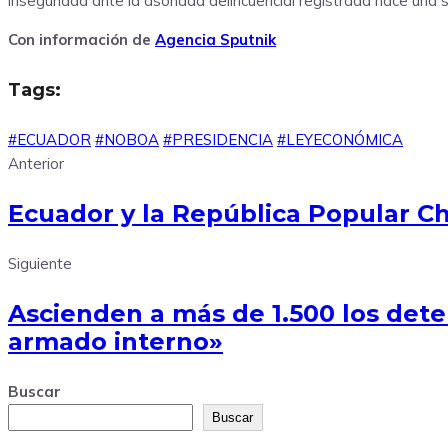
inseguridad ante la asonada delincuencial registrada hace un
Con información de
Agencia Sputnik
Tags:
#ECUADOR
#NOBOA
#PRESIDENCIA
#LEYECONÓMICA
Anterior
Ecuador y la República Popular Ch
Siguiente
Ascienden a más de 1.500 los dete
armado interno»
Buscar
Buscar