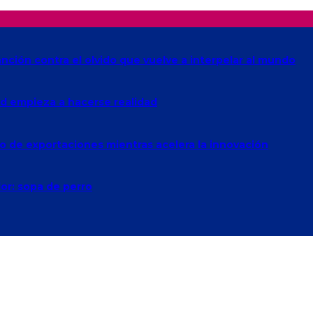
anción contra el olvido que vuelve a interpelar al mundo
Red empieza a hacerse realidad
o de exportaciones mientras acelera la innovación
lor: sopa de perro