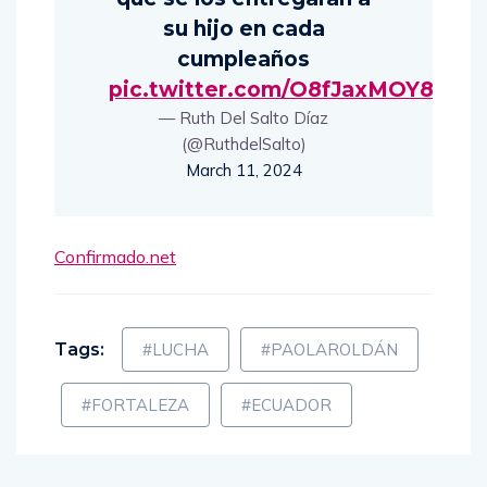
su hijo en cada
cumpleaños
pic.twitter.com/O8fJaxMOY8
— Ruth Del Salto Díaz
(@RuthdelSalto)
March 11, 2024
Confirmado.net
Tags:
#LUCHA
#PAOLAROLDÁN
#FORTALEZA
#ECUADOR