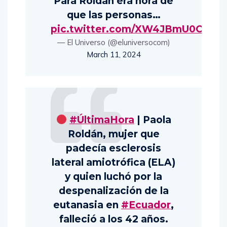
Para Roldán era hora de
que las personas…
pic.twitter.com/XW4JBmU0C0
— El Universo (@eluniversocom)
March 11, 2024
#ÚltimaHora
| Paola
Roldán, mujer que
padecía esclerosis
lateral amiotrófica (ELA)
y quien luchó por la
despenalización de la
eutanasia en
#Ecuador
,
falleció a los 42 años.