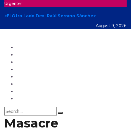
Urgente!
«El Otro Lado De»: Raúl Serrano Sánchez
August 9, 2026
Ecuador
Mundo
Opinión
Tecnología
Deportes
Sociedad
Salud
China
Masacre