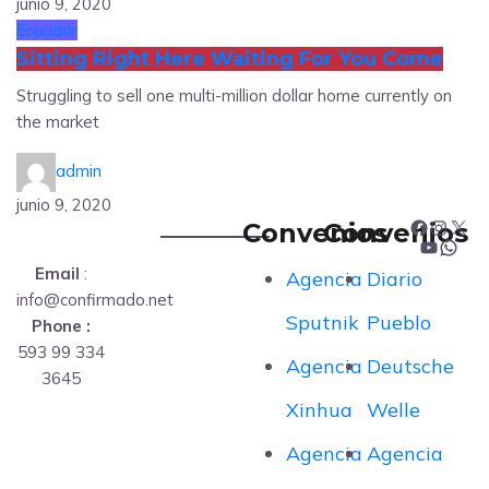
junio 9, 2020
Ecuador
Sitting Right Here Waiting For You Come
Struggling to sell one multi-million dollar home currently on
the market
admin
junio 9, 2020
Convenios
Convenios
F
I
X
Y
W
Email
:
Agencia
Diario
a
n
info@confirmado.net
o
h
Sputnik
Pueblo
Phone :
c
s
593 99 334
u
a
Agencia
Deutsche
e
t
3645
T
t
Xinhua
Welle
b
a
u
s
Agencia
Agencia
o
g
b
A