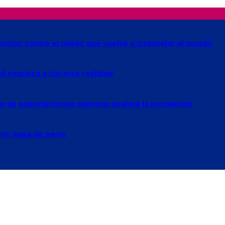
anción contra el olvido que vuelve a interpelar al mundo
Red empieza a hacerse realidad
o de exportaciones mientras acelera la innovación
lor: sopa de perro