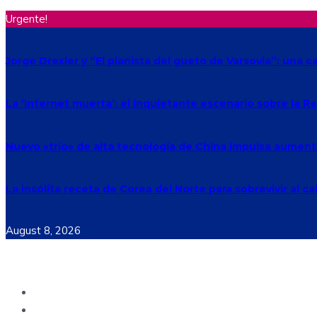
Urgente!
Jorge Drexler y “El pianista del gueto de Varsovia”: una c
La ‘Internet muerta’: el inquietante escenario sobre la 
Nuevo «trío» de alta tecnología de China impulsa aument
La insólita receta de Corea del Norte para sobrevivir al ca
August 8, 2026
Ecuador
Mundo