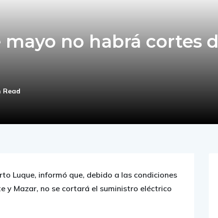
e mayo no habrá cortes 
n Read
erto Luque, informó que, debido a las condiciones
e y Mazar, no se cortará el suministro eléctrico
icio, se evaluará la posibilidad de no realizar