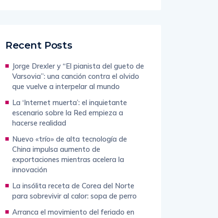
Recent Posts
Jorge Drexler y “El pianista del gueto de
Varsovia”: una canción contra el olvido
que vuelve a interpelar al mundo
La ‘Internet muerta’: el inquietante
escenario sobre la Red empieza a
hacerse realidad
Nuevo «trío» de alta tecnología de
China impulsa aumento de
exportaciones mientras acelera la
innovación
La insólita receta de Corea del Norte
para sobrevivir al calor: sopa de perro
Arranca el movimiento del feriado en
Guayaquil: más de 243.000 viajeros se