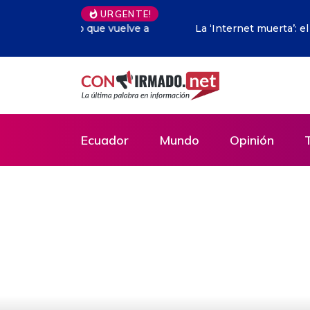
URGENTE!
La ‘Internet muerta’: el inquietante escenari
Ecuador
Mundo
Opinión