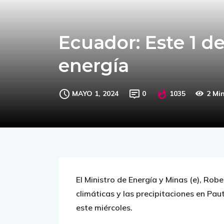
Ecuador: Este 1 d
energía
MAYO 1, 2024
0
1035
2 Mi
El Ministro de Energía y Minas (e), Rob
climáticas y las precipitaciones en Paut
este miércoles.
“Para garantizar la continuidad del serv